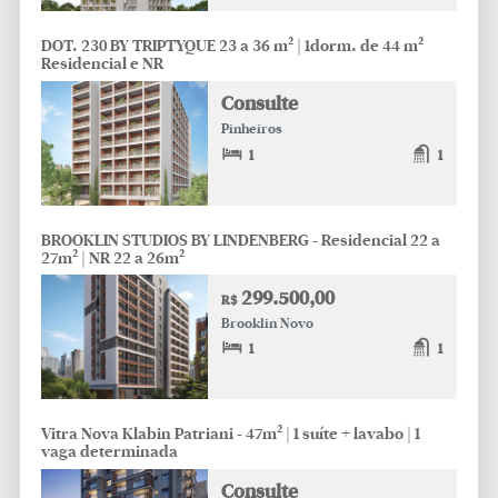
DOT. 230 BY TRIPTYQUE 23 a 36 m² | 1dorm. de 44 m²
Residencial e NR
Consulte
Pinheiros
1
1
BROOKLIN STUDIOS BY LINDENBERG - Residencial 22 a
27m² | NR 22 a 26m²
299.500,00
R$
Brooklin Novo
1
1
Vitra Nova Klabin Patriani - 47m² | 1 suíte + lavabo | 1
vaga determinada
Consulte