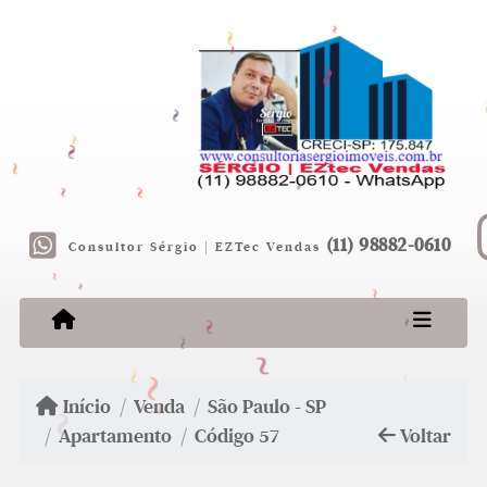
~
~
~
~
~
~
~
~
~
~
~
~
(11) 98882-0610
Consultor Sérgio | EZTec Vendas
~
~
~
~
~
~
~
~
~
~
~
Início
Venda
São Paulo - SP
Apartamento
Código 57
Voltar
~
~