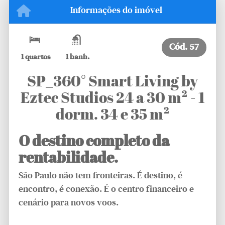
Informações do imóvel
Cód.
57
1 quartos
1 banh.
SP_360° Smart Living by
Eztec Studios 24 a 30 m² - 1
dorm. 34 e 35 m²
O destino completo da
rentabilidade.
São Paulo não tem fronteiras. É destino, é
encontro, é conexão. É o centro financeiro e
cenário para novos voos.