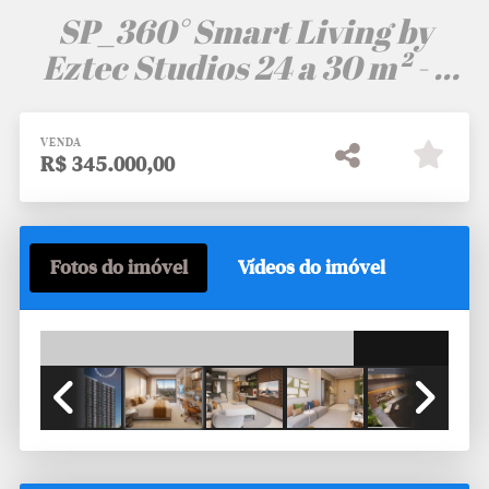
SP_360° Smart Living by
Eztec Studios 24 a 30 m² - 1
dorm. 34 e 35 m²
VENDA
R$
345.000,00
Fotos do imóvel
Vídeos do imóvel
25m²
Previous
Next